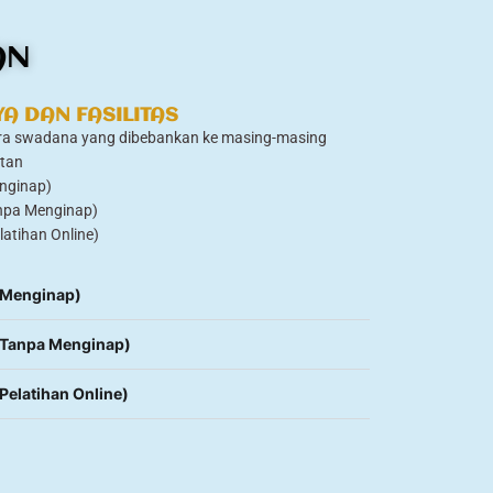
AN
YA DAN FASILITAS
cara swadana yang dibebankan ke masing-masing
atan
enginap)
anpa Menginap)
latihan Online)
 (Menginap)
 (Tanpa Menginap)
(Pelatihan Online)