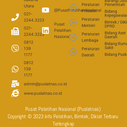
Barang/Jas
Peraturan
Pemerintah
Utara
@PusatPelatihanNasional
Presiden
Bidang
021-
Kepegawaia
Peraturan
2244.3223
Bimtek / Dikl
Pusat
Menteri
DPRD
021-
Pelatihan
Bidang Aset
2244.3223
Peraturan
Nasional
Daerah
Lembaga
0812
Bidang Rum
Sakit
139
Peraturan
1177
Bidang Pus
Daerah
0812
139
1177
admin@puslatnas.co.id
www.puslatnas.co.id
Pusat Pelatihan Nasional (Puslatnas) 
Copyright © 2023 Info Pelatihan, Bimtek, Diklat Terbaru 
Terlengkap