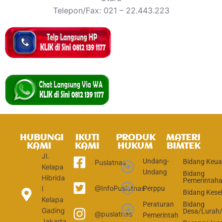
Telepon/Fax: 021 – 22.443.223
HUBUNGI
IKUTI
PRODUK
MATERI
KAMI
KAMI
HUKUM
BIMTEK
Jl.
Undang-
Bidang Keu
Puslatnas
Kelapa
Undang
Bidang
Hibrida
Pemerintah
@InfoPuslatnas
Perppu
I
Bidang Kese
Kelapa
Peraturan
Bidang
Gading
Desa/Lurah
@puslatnas
Pemerintah
Jakarta