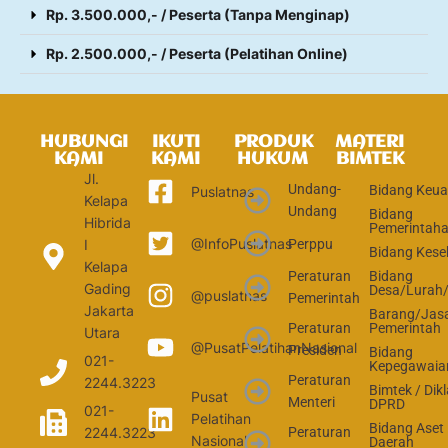
Rp. 3.500.000,- / Peserta (Tanpa Menginap)
Rp. 2.500.000,- / Peserta (Pelatihan Online)
HUBUNGI
IKUTI
PRODUK
MATERI
KAMI
KAMI
HUKUM
BIMTEK
Jl.
Undang-
Bidang Keu
Puslatnas
Kelapa
Undang
Bidang
Hibrida
Pemerintah
@InfoPuslatnas
Perppu
I
Bidang Kese
Kelapa
Peraturan
Bidang
Gading
Desa/Lurah
@puslatnas
Pemerintah
Jakarta
Barang/Jas
Peraturan
Pemerintah
Utara
@PusatPelatihanNasional
Presiden
Bidang
021-
Kepegawaia
Peraturan
2244.3223
Bimtek / Dikl
Pusat
Menteri
DPRD
021-
Pelatihan
Bidang Aset
2244.3223
Peraturan
Nasional
Daerah