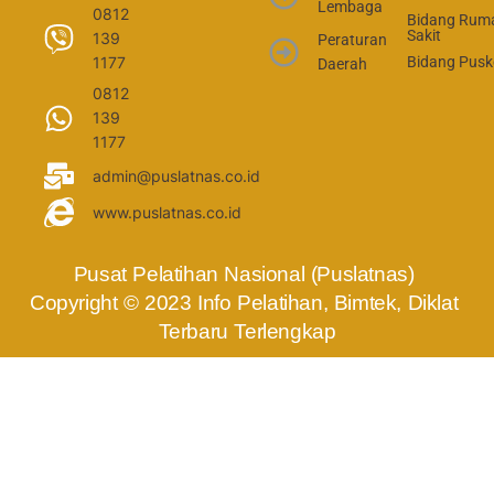
Lembaga
0812
Bidang Rum
Sakit
139
Peraturan
1177
Bidang Pus
Daerah
0812
139
1177
admin@puslatnas.co.id
www.puslatnas.co.id
Pusat Pelatihan Nasional (Puslatnas) 
Copyright © 2023 Info Pelatihan, Bimtek, Diklat 
Terbaru Terlengkap