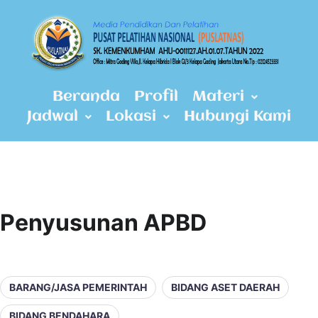
Beranda
Profil
Materi
Jadwal
Lokasi
Hubungi Kami
Penyusunan APBD
BARANG/JASA PEMERINTAH
BIDANG ASET DAERAH
BIDANG BENDAHARA