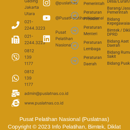
Gading
Desa/Lurah
@puslatnas
Pemerintah
Jakarta
Barang/Jas
Peraturan
Pemerintah
Utara
@PusatPelatihanNasional
Presiden
Bidang
021-
Kepegawaia
Peraturan
2244.3223
Bimtek / Dikl
Pusat
Menteri
DPRD
021-
Pelatihan
Bidang Aset
2244.3223
Peraturan
Nasional
Daerah
Lembaga
0812
Bidang Rum
Sakit
139
Peraturan
1177
Bidang Pus
Daerah
0812
139
1177
admin@puslatnas.co.id
www.puslatnas.co.id
Pusat Pelatihan Nasional (Puslatnas) 
Copyright © 2023 Info Pelatihan, Bimtek, Diklat 