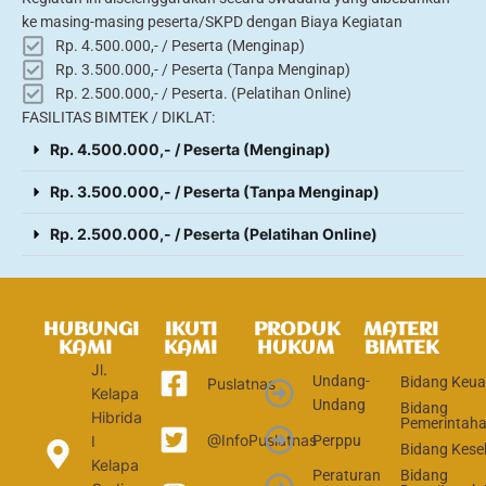
ke masing-masing peserta/SKPD dengan Biaya Kegiatan
Rp. 4.500.000,- / Peserta (Menginap)
Rp. 3.500.000,- / Peserta (Tanpa Menginap)
Rp. 2.500.000,- / Peserta. (Pelatihan Online)
FASILITAS BIMTEK / DIKLAT:
Rp. 4.500.000,- / Peserta (Menginap)
Rp. 3.500.000,- / Peserta (Tanpa Menginap)
Rp. 2.500.000,- / Peserta (Pelatihan Online)
HUBUNGI
IKUTI
PRODUK
MATERI
KAMI
KAMI
HUKUM
BIMTEK
Jl.
Undang-
Bidang Keu
Puslatnas
Kelapa
Undang
Bidang
Hibrida
Pemerintah
@InfoPuslatnas
Perppu
I
Bidang Kese
Kelapa
Peraturan
Bidang