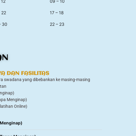
 12
09 – 10
– 22
17 – 18
– 30
22 – 23
AN
YA DAN FASILITAS
cara swadana yang dibebankan ke masing-masing
atan
enginap)
anpa Menginap)
latihan Online)
 (Menginap)