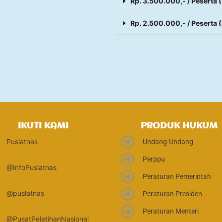
Rp. 3.500.000,- / Peserta
Rp. 2.500.000,- / Peserta 
IKUTI KAMI
PRODUK HUKUM
Puslatnas
Undang-Undang
Perppu
@InfoPuslatnas
Peraturan Pemerintah
@puslatnas
Peraturan Presiden
Peraturan Menteri
@PusatPelatihanNasional