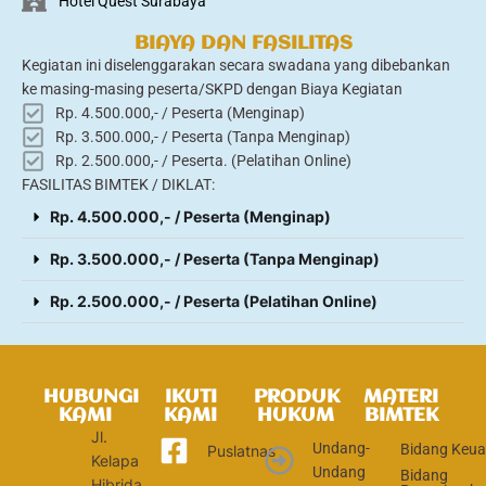
Hotel Quest Surabaya
BIAYA DAN FASILITAS
Kegiatan ini diselenggarakan secara swadana yang dibebankan
ke masing-masing peserta/SKPD dengan Biaya Kegiatan
Rp. 4.500.000,- / Peserta (Menginap)
Rp. 3.500.000,- / Peserta (Tanpa Menginap)
Rp. 2.500.000,- / Peserta. (Pelatihan Online)
FASILITAS BIMTEK / DIKLAT:
Rp. 4.500.000,- / Peserta (Menginap)
Rp. 3.500.000,- / Peserta (Tanpa Menginap)
Rp. 2.500.000,- / Peserta (Pelatihan Online)
HUBUNGI
IKUTI
PRODUK
MATERI
KAMI
KAMI
HUKUM
BIMTEK
Jl.
Undang-
Bidang Keu
Puslatnas
Kelapa
Undang
Bidang
Hibrida