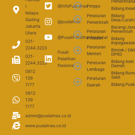
Pemerintah
@InfoPuslatnas
Perppu
I
Bidang Kese
Kelapa
Peraturan
Bidang
Gading
Desa/Lurah
@puslatnas
Pemerintah
Jakarta
Barang/Jas
Peraturan
Pemerintah
Utara
@PusatPelatihanNasional
Presiden
Bidang
021-
Kepegawaia
Peraturan
2244.3223
Bimtek / Dikl
Pusat
Menteri
DPRD
021-
Pelatihan
Bidang Aset
2244.3223
Peraturan
Nasional
Daerah
Lembaga
0812
Bidang Rum
Sakit
139
Peraturan
1177
Bidang Pus
Daerah
0812
139
1177
admin@puslatnas.co.id
www.puslatnas.co.id