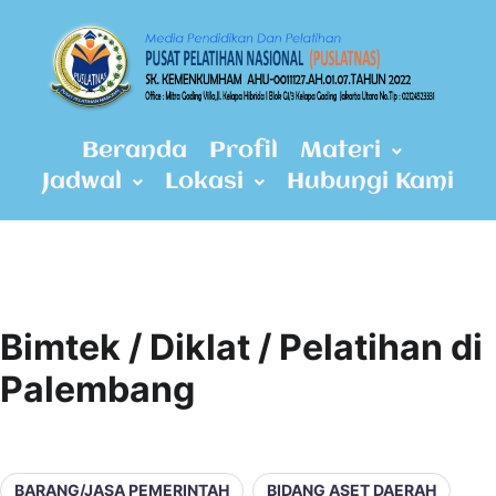
Beranda
Profil
Materi
Jadwal
Lokasi
Hubungi Kami
Bimtek / Diklat / Pelatihan di
Palembang
BARANG/JASA PEMERINTAH
BIDANG ASET DAERAH