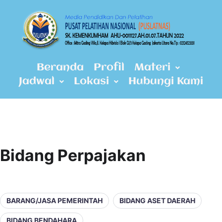
Beranda
Profil
Materi
Jadwal
Lokasi
Hubungi Kami
Bidang Perpajakan
BARANG/JASA PEMERINTAH
BIDANG ASET DAERAH
BIDANG BENDAHARA