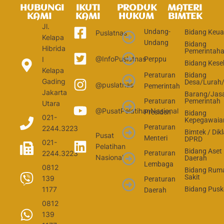
HUBUNGI
IKUTI
PRODUK
MATERI
KAMI
KAMI
HUKUM
BIMTEK
Jl.
Undang-
Bidang Keu
Puslatnas
Kelapa
Undang
Bidang
Hibrida
Pemerintah
@InfoPuslatnas
Perppu
I
Bidang Kese
Kelapa
Peraturan
Bidang
Gading
Desa/Lurah
@puslatnas
Pemerintah
Jakarta
Barang/Jas
Peraturan
Pemerintah
Utara
@PusatPelatihanNasional
Presiden
Bidang
021-
Kepegawaia
Peraturan
2244.3223
Bimtek / Dikl
Pusat
Menteri
DPRD
021-
Pelatihan
Bidang Aset
2244.3223
Peraturan
Nasional
Daerah
Lembaga
0812
Bidang Rum
Sakit
139
Peraturan
1177
Bidang Pus
Daerah
0812
139