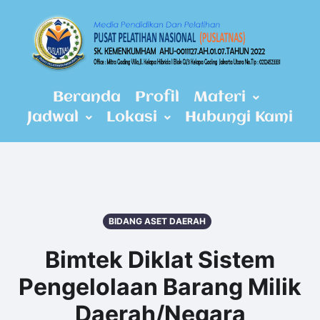
Beranda
Profil
Materi
Jadwal
Lokasi
Hubungi Kami
BIDANG ASET DAERAH
Bimtek Diklat Sistem
Pengelolaan Barang Milik
Daerah/Negara