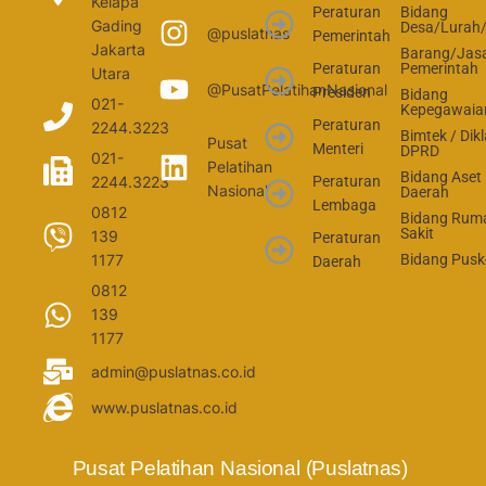
Kelapa
Peraturan
Bidang
Gading
Desa/Lurah
@puslatnas
Pemerintah
Jakarta
Barang/Jas
Peraturan
Pemerintah
Utara
@PusatPelatihanNasional
Presiden
Bidang
021-
Kepegawaia
Peraturan
2244.3223
Bimtek / Dikl
Pusat
Menteri
DPRD
021-
Pelatihan
Bidang Aset
2244.3223
Peraturan
Nasional
Daerah
Lembaga
0812
Bidang Rum
Sakit
139
Peraturan
1177
Bidang Pus
Daerah
0812
139
1177
admin@puslatnas.co.id
www.puslatnas.co.id
Pusat Pelatihan Nasional (Puslatnas) 