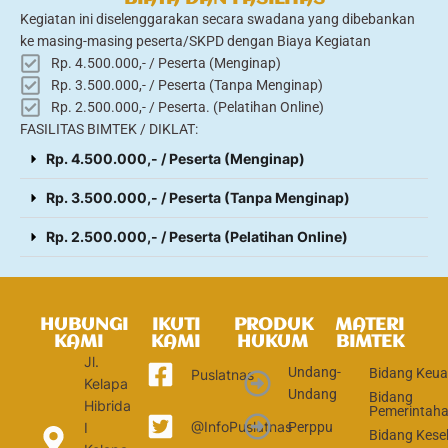
Kegiatan ini diselenggarakan secara swadana yang dibebankan
ke masing-masing peserta/SKPD dengan Biaya Kegiatan
Rp. 4.500.000,- / Peserta (Menginap)
Rp. 3.500.000,- / Peserta (Tanpa Menginap)
Rp. 2.500.000,- / Peserta. (Pelatihan Online)
FASILITAS BIMTEK / DIKLAT:
Rp. 4.500.000,- / Peserta (Menginap)
Rp. 3.500.000,- / Peserta (Tanpa Menginap)
Rp. 2.500.000,- / Peserta (Pelatihan Online)
HUBUNGI
IKUTI
PRODUK
MATERI
KAMI
KAMI
HUKUM
BIMTEK
Jl.
Undang-
Bidang Keu
Puslatnas
Kelapa
Undang
Bidang
Hibrida
Pemerintah
@InfoPuslatnas
Perppu
I
Bidang Kese