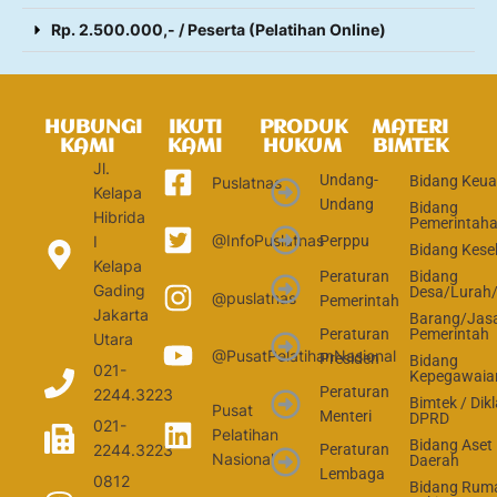
Rp. 2.500.000,- / Peserta (Pelatihan Online)
HUBUNGI
IKUTI
PRODUK
MATERI
KAMI
KAMI
HUKUM
BIMTEK
Jl.
Undang-
Bidang Keu
Puslatnas
Kelapa
Undang
Bidang
Hibrida
Pemerintah
@InfoPuslatnas
Perppu
I
Bidang Kese
Kelapa
Peraturan
Bidang
Gading
Desa/Lurah
@puslatnas
Pemerintah
Jakarta
Barang/Jas
Peraturan
Pemerintah
Utara
@PusatPelatihanNasional
Presiden
Bidang
021-
Kepegawaia
Peraturan
2244.3223
Bimtek / Dikl
Pusat
Menteri
DPRD
021-
Pelatihan
Bidang Aset
2244.3223
Peraturan
Nasional
Daerah
Lembaga
0812
Bidang Rum