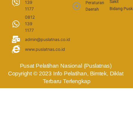
Sakit
139
Peraturan
1177
Bidang Pus
Daerah
0812
139
1177
admin@puslatnas.co.id
www.puslatnas.co.id
Pusat Pelatihan Nasional (Puslatnas) 
Copyright © 2023 Info Pelatihan, Bimtek, Diklat 
Terbaru Terlengkap