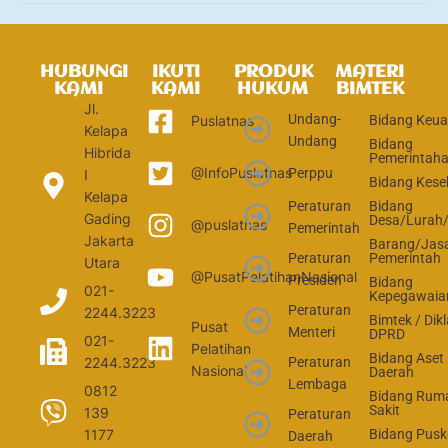
HUBUNGI
IKUTI
PRODUK
MATERI
KAMI
KAMI
HUKUM
BIMTEK
Jl.
Undang-
Bidang Keu
Puslatnas
Kelapa
Undang
Bidang
Hibrida
Pemerintah
@InfoPuslatnas
Perppu
I
Bidang Kese
Kelapa
Peraturan
Bidang
Gading
Desa/Lurah
@puslatnas
Pemerintah
Jakarta
Barang/Jas
Peraturan
Pemerintah
Utara
@PusatPelatihanNasional
Presiden
Bidang
021-
Kepegawaia
Peraturan
2244.3223
Bimtek / Dikl
Pusat
Menteri
DPRD
021-
Pelatihan
Bidang Aset
2244.3223
Peraturan
Nasional
Daerah
Lembaga
0812
Bidang Rum
Sakit
139
Peraturan
1177
Bidang Pus
Daerah