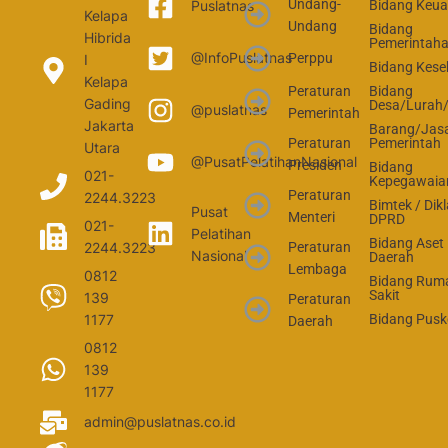
Undang-
Bidang Keu
Puslatnas
Kelapa
Undang
Bidang
Hibrida
Pemerintah
@InfoPuslatnas
Perppu
I
Bidang Kese
Kelapa
Peraturan
Bidang
Gading
Desa/Lurah
@puslatnas
Pemerintah
Jakarta
Barang/Jas
Peraturan
Pemerintah
Utara
@PusatPelatihanNasional
Presiden
Bidang
021-
Kepegawaia
Peraturan
2244.3223
Bimtek / Dikl
Pusat
Menteri
DPRD
021-
Pelatihan
Bidang Aset
2244.3223
Peraturan
Nasional
Daerah
Lembaga
0812
Bidang Rum
Sakit
139
Peraturan
1177
Bidang Pus
Daerah
0812
139
1177
admin@puslatnas.co.id