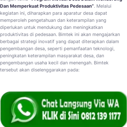
Dan Memperkuat Produktivitas Pedesaan”
. Melalui
kegiatan ini, diharapkan para aparatur desa dapat
memperoleh pengetahuan dan keterampilan yang
diperlukan untuk mendukung dan meningkatkan
produktivitas di pedesaan. Bimtek ini akan mengajarkan
berbagai strategi inovatif yang dapat diterapkan dalam
pengembangan desa, seperti pemanfaatan teknologi,
peningkatan keterampilan masyarakat desa, dan
pengembangan usaha kecil dan menengah. Bimtek
tersebut akan diselenggarakan pada: