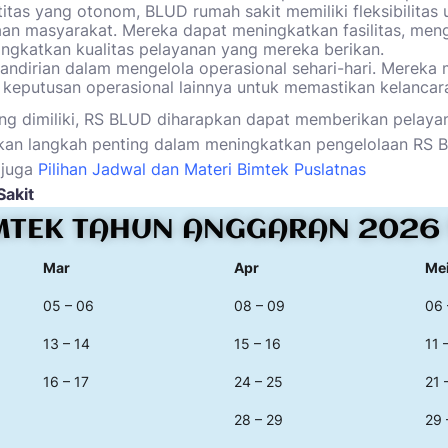
titas yang otonom,
BLUD rumah sakit
memiliki fleksibilit
an masyarakat. Mereka dapat meningkatkan fasilitas, meng
ngkatkan kualitas pelayanan yang mereka berikan.
andirian dalam mengelola operasional sehari-hari. Mereka 
 keputusan operasional lainnya untuk memastikan kelancar
ng dimiliki, RS BLUD diharapkan dapat memberikan pelayana
akan langkah penting dalam meningkatkan pengelolaan RS
a juga
Pilihan
Jadwal dan Materi Bimtek Puslatnas
Sakit
MTEK TAHUN ANGGARAN 2026 
Mar
Apr
Me
05 – 06
08 – 09
06 
13 – 14
15 – 16
11 
16 – 17
24 – 25
21 
28 – 29
29 