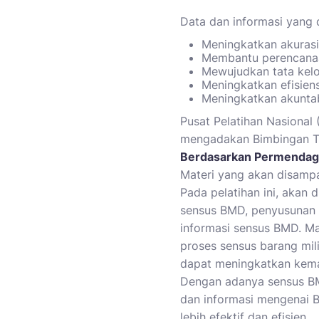
Data dan informasi yang 
Meningkatkan akurasi
Membantu perencanaan
Mewujudkan tata kelo
Meningkatkan efisiens
Meningkatkan akuntab
Pusat Pelatihan Nasiona
mengadakan Bimbingan Tek
Berdasarkan Permendagr
Materi yang akan disampa
Pada pelatihan ini, aka
sensus BMD, penyusunan 
informasi sensus BMD. M
proses sensus barang mil
dapat meningkatkan kema
Dengan adanya sensus BM
dan informasi mengenai 
lebih efektif dan efisien.