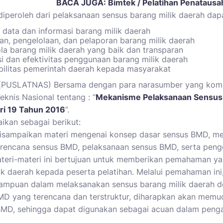
BACA JUGA:
Bimtek / Pelatihan Penatausa
diperoleh dari pelaksanaan sensus barang milik daerah dap
 data dan informasi barang milik daerah
, pengelolaan, dan pelaporan barang milik daerah
la barang milik daerah yang baik dan transparan
i dan efektivitas penggunaan barang milik daerah
ilitas pemerintah daerah kepada masyarakat
l (PUSLATNAS) Bersama dengan para narasumber yang kom
nis Nasional tentang : “
Mekanisme Pelaksanaan Sensus 
i 19 Tahun 2016
”.
ikan sebagai berikut:
n disampaikan materi mengenai konsep dasar sensus BMD, 
rencana sensus BMD, pelaksanaan sensus BMD, serta peng
ateri-materi ini bertujuan untuk memberikan pemahaman y
ik daerah kepada peserta pelatihan. Melalui pemahaman ini
mpuan dalam melaksanakan sensus barang milik daerah den
D yang terencana dan terstruktur, diharapkan akan memu
BMD, sehingga dapat digunakan sebagai acuan dalam penga