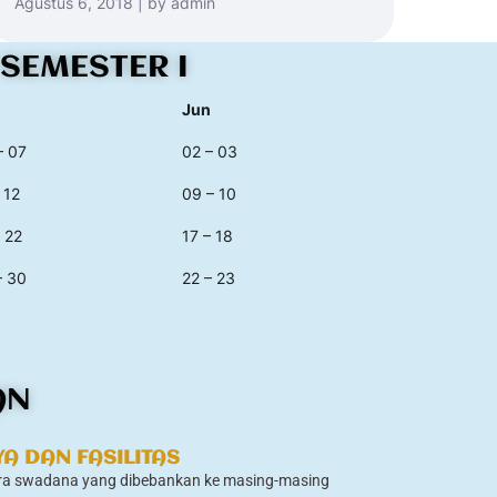
Agustus 6, 2018 | by admin
SEMESTER I
Jun
– 07
02 – 03
 12
09 – 10
– 22
17 – 18
– 30
22 – 23
AN
YA DAN FASILITAS
cara swadana yang dibebankan ke masing-masing