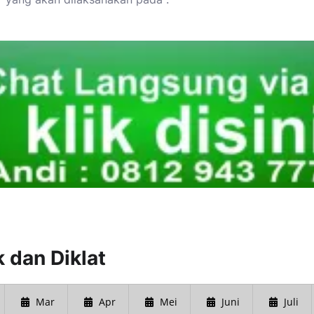
 dan Diklat
Mar
Apr
Mei
Juni
Juli