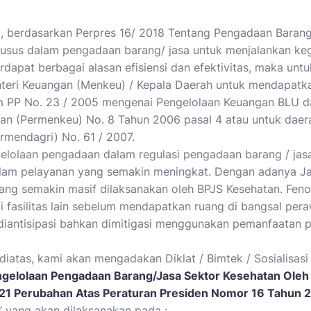
, berdasarkan Perpres 16/ 2018 Tentang Pengadaan Barang
usus dalam pengadaan barang/ jasa untuk menjalankan keg
dapat berbagai alasan efisiensi dan efektivitas, maka unt
ri Keuangan (Menkeu) / Kepala Daerah untuk mendapatkan 
m PP No. 23 / 2005 mengenai Pengelolaan Keuangan BLU d
an (Permenkeu) No. 8 Tahun 2006 pasal 4 atau untuk daer
rmendagri) No. 61 / 2007.
ngelolaan pengadaan dalam regulasi pengadaan barang / j
alam pelayanan yang semakin meningkat. Dengan adanya J
ng semakin masif dilaksanakan oleh BPJS Kesehatan. Fenom
di fasilitas lain sebelum mendapatkan ruang di bangsal pe
 diantisipasi bahkan dimitigasi menggunakan pemanfaatan 
diatas, kami akan mengadakan Diklat / Bimtek / Sosialisasi 
gelolaan Pengadaan Barang/Jasa Sektor Kesehatan Oleh
021 Perubahan Atas Peraturan Presiden Nomor 16 Tahun 
” yang akan dilaksanakan pada :