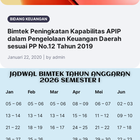
BIDANG KEUANGAN
Bimtek Peningkatan Kapabilitas APIP
dalam Pengelolaan Keuangan Daerah
sesuai PP No.12 Tahun 2019
Januari 22, 2020 | by admin
JADWAL BIMTEK TAHUN ANGGARAN
2026 SEMESTER I
Jan
Feb
Mar
Apr
Mei
Jun
05 – 06
05 – 06
05 – 06
08 – 09
06 – 07
02 – 03
13 – 14
13 – 14
13 – 14
15 – 16
11 – 12
09 – 10
21 – 22
18 – 19
16 – 17
24 – 25
21 – 22
17 – 18
26 – 27
25 – 26
28 – 29
29 – 30
22 – 23