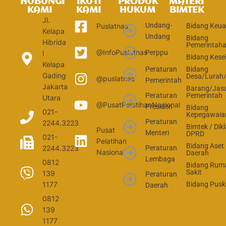
HUBUNGI
IKUTI
PRODUK
MATERI
KAMI
KAMI
HUKUM
BIMTEK
Jl.
Undang-
Bidang Keu
Puslatnas
Kelapa
Undang
Bidang
Hibrida
Pemerintah
@InfoPuslatnas
Perppu
I
Bidang Kese
Kelapa
Peraturan
Bidang
Gading
Desa/Lurah
@puslatnas
Pemerintah
Jakarta
Barang/Jas
Peraturan
Pemerintah
Utara
@PusatPelatihanNasional
Presiden
Bidang
021-
Kepegawaia
Peraturan
2244.3223
Bimtek / Dikl
Pusat
Menteri
DPRD
021-
Pelatihan
Bidang Aset
2244.3223
Peraturan
Nasional
Daerah
Lembaga
0812
Bidang Rum
Sakit
139
Peraturan
1177
Bidang Pus
Daerah
0812
139
1177