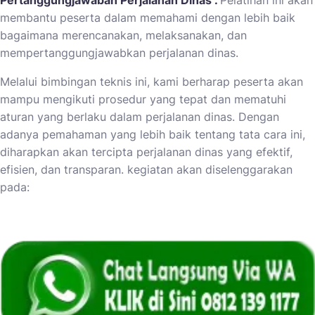
Pertanggungjawaban Perjalanan Dinas
“.
Pelatihan ini akan
membantu peserta dalam memahami dengan lebih baik
bagaimana merencanakan, melaksanakan, dan
mempertanggungjawabkan perjalanan dinas.
Melalui bimbingan teknis ini, kami berharap peserta akan
mampu mengikuti prosedur yang tepat dan mematuhi
aturan yang berlaku dalam perjalanan dinas. Dengan
adanya pemahaman yang lebih baik tentang tata cara ini,
diharapkan akan tercipta perjalanan dinas yang efektif,
efisien, dan transparan. kegiatan akan diselenggarakan
pada: