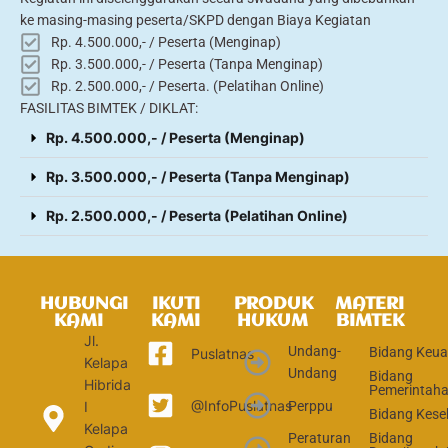
ke masing-masing peserta/SKPD dengan Biaya Kegiatan
Rp. 4.500.000,- / Peserta (Menginap)
Rp. 3.500.000,- / Peserta (Tanpa Menginap)
Rp. 2.500.000,- / Peserta. (Pelatihan Online)
FASILITAS BIMTEK / DIKLAT:
Rp. 4.500.000,- / Peserta (Menginap)
Rp. 3.500.000,- / Peserta (Tanpa Menginap)
Rp. 2.500.000,- / Peserta (Pelatihan Online)
HUBUNGI
IKUTI
PRODUK
MATERI
KAMI
KAMI
HUKUM
BIMTEK
Jl.
Undang-
Bidang Keu
Puslatnas
Kelapa
Undang
Bidang
Hibrida
Pemerintah
@InfoPuslatnas
Perppu
I
Bidang Kese
Kelapa
Peraturan
Bidang