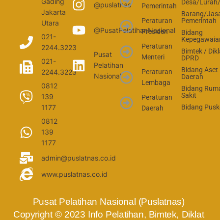
Gading
Desa/Lurah
@puslatnas
Pemerintah
Jakarta
Barang/Jas
Peraturan
Pemerintah
Utara
@PusatPelatihanNasional
Presiden
Bidang
021-
Kepegawaia
Peraturan
2244.3223
Bimtek / Dikl
Pusat
Menteri
DPRD
021-
Pelatihan
Bidang Aset
2244.3223
Peraturan
Nasional
Daerah
Lembaga
0812
Bidang Rum
Sakit
139
Peraturan
1177
Bidang Pus
Daerah
0812
139
1177
admin@puslatnas.co.id
www.puslatnas.co.id
Pusat Pelatihan Nasional (Puslatnas) 
Copyright © 2023 Info Pelatihan, Bimtek, Diklat 