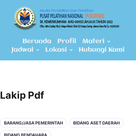
Beranda
Profil
Materi
Jadwal
Lokasi
Hubungi Kami
Lakip Pdf
BARANG/JASA PEMERINTAH
BIDANG ASET DAERAH
BIDANG BENDAHARA