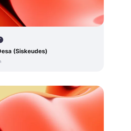
T
esa (Siskeudes)
n