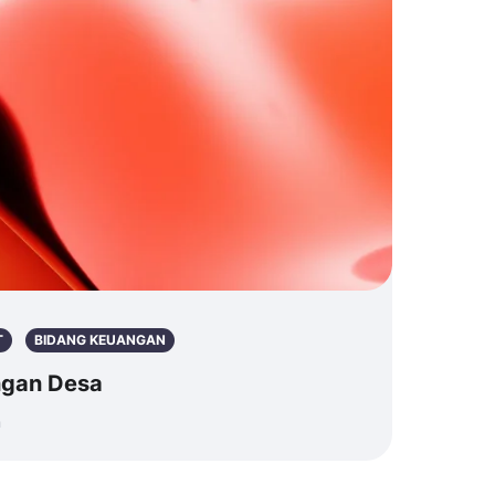
T
BIDANG KEUANGAN
ngan Desa
n