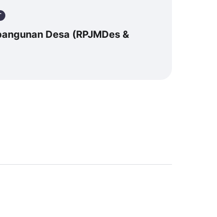
T
bangunan Desa (RPJMDes &