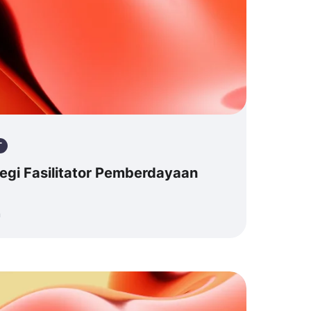
T
tegi Fasilitator Pemberdayaan
n