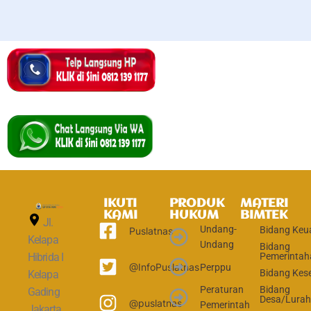
IKUTI
PRODUK
MATERI
KAMI
HUKUM
BIMTEK
Jl.
Undang-
Bidang Keu
Puslatnas
Kelapa
Undang
Bidang
Hibrida I
Pemerintah
@InfoPuslatnas
Perppu
Bidang Kes
Kelapa
Peraturan
Bidang
Gading
Desa/Lura
@puslatnas
Pemerintah
Jakarta