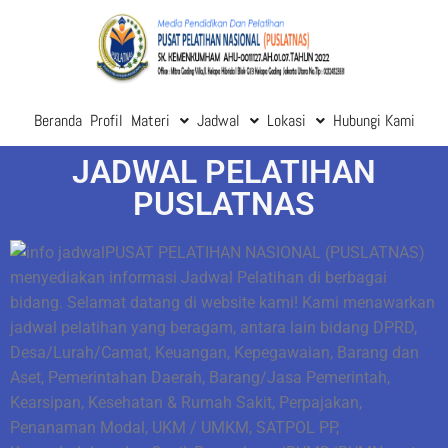
Beranda
Profil
Materi
Jadwal
Lokasi
Hubungi Kami
JADWAL PELATIHAN
PUSLATNAS
PUSAT PELATIHAN NASIONAL (PUSLATNAS)
menyediakan informasi
Jadwal Pelatihan
di berbagai
bidang. Selamat datang di website kami! Kami menawarkan
jadwal pelatihan yang beragam, antara lain bidang DPRD,
Desa/Lurah/Camat, Keuangan, Kepegawaian, Barang dan
Aset, Pemerintahan Daerah, Barang/Jasa Pemerintah,
Kearsipan, Kesehatan & Rumah Sakit, Perpajakan,
Penanaman Modal, UKM / UMKM, SATPOL PP,