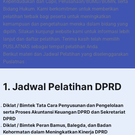
Kependudukan dan Capil, Perusahaan/BUMD/BUMN, serta
Bidang Hukum. Kami berkomitmen untuk memberikan
pelatihan terbaik bagi peserta untuk meningkatkan
kemampuan dan pengetahuan mereka dalam bidang yang
dipilih. Silakan kunjungi website kami untuk informasi lebih
lanjut dan daftar pelatihan. Terima kasih telah memilih
PUSLATNAS sebagai tempat pelatihan Anda.
Berikut materi dan
Jadwal Pelatihan
yang diselenggarakan
Puslatnas :
1.
Jadwal Pelatihan DPRD
Diklat / Bimtek Tata Cara Penyusunan dan Pengelolaan
serta Proses Akuntansi Keuangan DPRD dan Sekretariat
DPRD
Diklat / Bimtek Peran Bamus, Balegda, dan Badan
Kehormatan dalam Meningkatkan Kinerja DPRD