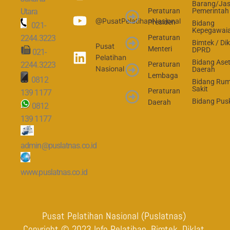
Barang/Ja
Utara
Peraturan
Pemerintah
@PusatPelatihanNasional
Presiden
Bidang
021-
Kepegawai
2244.3223
Peraturan
Bimtek / Dik
Pusat
Menteri
DPRD
021-
Pelatihan
Bidang Ase
2244.3223
Peraturan
Nasional
Daerah
Lembaga
0812
Bidang Ru
Sakit
Peraturan
139 1177
Bidang Pu
Daerah
0812
139 1177
admin@puslatnas.co.id
www.puslatnas.co.id
Pusat Pelatihan Nasional (Puslatnas) 
Copyright © 2023 Info Pelatihan, Bimtek, Diklat 