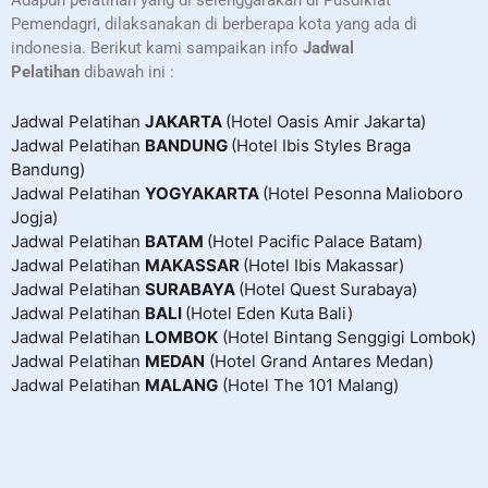
Adapun pelatihan yang di selenggarakan
di Pusdiklat
Pemendagri, dilaksanakan di
berberapa kota yang ada di
indonesia. Berikut kami sampaikan info
Jadwal
Pelatihan
dibawah ini :
Jadwal Pelatihan
JAKARTA
(Hotel Oasis Amir Jakarta)
Jadwal Pelatihan
BANDUNG
(Hotel Ibis Styles Braga
Bandung)
Jadwal Pelatihan
YOGYAKARTA
(Hotel Pesonna Malioboro
Jogja)
Jadwal Pelatihan
BATAM
(Hotel Pacific Palace Batam)
Jadwal Pelatihan
MAKASSAR
(Hotel Ibis Makassar)
Jadwal Pelatihan
SURABAYA
(Hotel Quest Surabaya)
Jadwal Pelatihan
BALI
(Hotel Eden Kuta Bali)
Jadwal Pelatihan
LOMBOK
(Hotel Bintang Senggigi Lombok)
Jadwal Pelatihan
MEDAN
(Hotel Grand Antares Medan)
Jadwal Pelatihan
MALANG
(Hotel The 101 Malang)